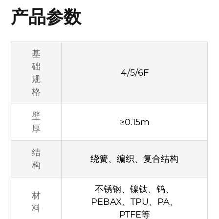
产品参数
基
础
4/5/6F
规
格
壁
≥0.15m
厚
结
绕簧、编织、复合结构
构
不锈钢、镍钛、钨、
材
PEBAX、TPU、PA、
料
PTFE等