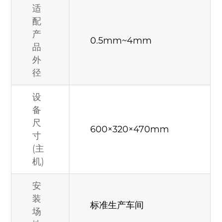
适
配
产
0.5mm~4mm
品
外
径
设
备
尺
600×320×470mm
寸
(主
机)
安
装
标准生产车间
场