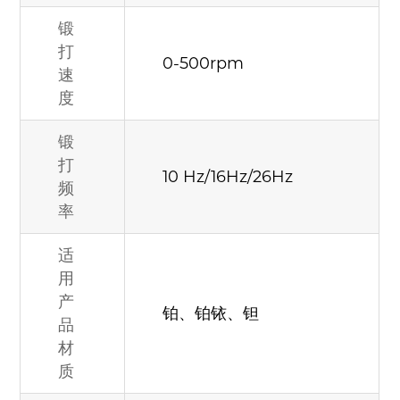
锻
打
0-500rpm
速
度
锻
打
10 Hz/16Hz/26Hz
频
率
适
用
产
铂、铂铱、钽
品
材
质