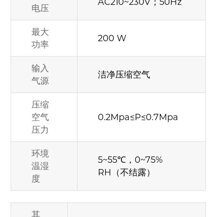
AC210~230V；50Hz
电压
最大
200 W
功率
输入
洁净压缩空气
气源
压缩
空气
0.2Mpa≤P≤0.7Mpa
压力
环境
5~55℃，0~75%
温湿
RH（不结露）
度
其