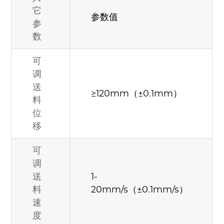
它
参数值
参
数
可
调
送
≥120mm（±0.1mm）
料
位
移
可
调
送
1-
料
20mm/s（±0.1mm/s）
速
度