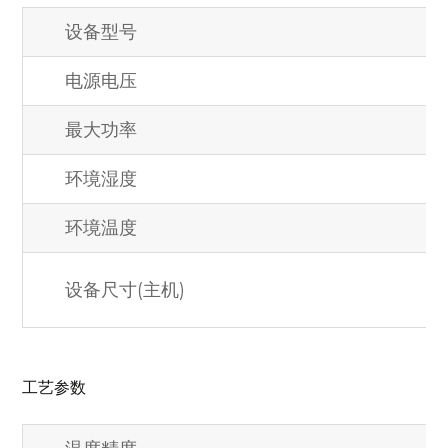
设备型号
电源电压
最大功率
环境湿度
环境温度
设备尺寸(主机)
工艺参数